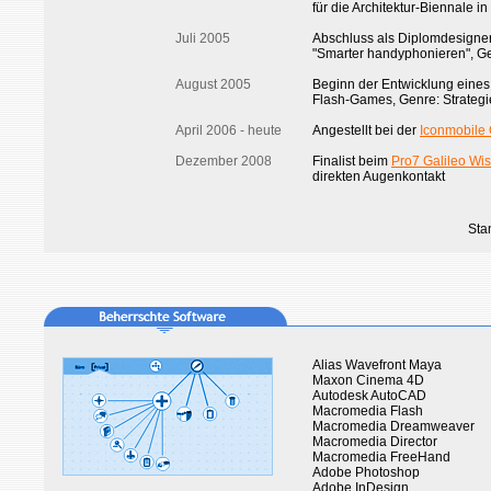
für die Architektur-Biennale i
Juli 2005
Abschluss als Diplomdesigner 
"Smarter handyphonieren", G
August 2005
Beginn der Entwicklung eines 
Flash-Games, Genre: Strategi
April 2006 - heute
Angestellt bei der
Iconmobil
Dezember 2008
Finalist beim
Pro7 Galileo Wi
direkten Augenkontakt
Sta
Alias Wavefront Maya
Maxon Cinema 4D
Autodesk AutoCAD
Macromedia Flash
Macromedia Dreamweaver
Macromedia Director
Macromedia FreeHand
Adobe Photoshop
Adobe InDesign