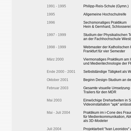
1991 - 1995
Philipp-Reis-Schule (Gymn.)
1995
Allgemeine Hochschulreife
1996
Sechsmonatiges Praktikum
Hein & Gernhard, Schlosserei
1997 - 1999
Studium der Physikalischen T
an der Fachhochschule Wies
1998 - 1999
Webmaster der Katholischen
Frankfurt für vier Semester
März 2000
Viermonatiges Praktikum am In
und Medientechnologie der 
Ende 2000 - 2001
Selbstständige Tätigkeit als
Oktober 2001
Beginn Design-Studium an de
Februar 2003
Gesamte visuelle Umsetzung 
Trailers für den MDR
Mai 2003
Einwöchige Dreharbeiten in St
Videoinstallation "apk" anläss
Mai - Juli 2004
Praktikum im i-Cone des Fraun
für Medienkommunikation, Abt
als 3D-Modeler
Juli 2004
Projektarbeit "Ivan Leonidov" 